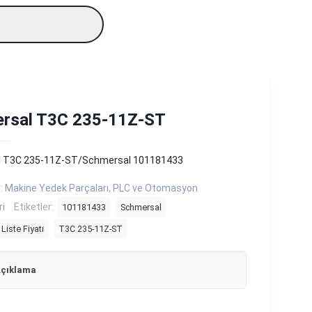
rsal T3C 235-11Z-ST
 T3C 235-11Z-ST/Schmersal 101181433
r:
Makine Yedek Parçaları
,
PLC ve Otomasyon
ri
Etiketler:
101181433
Schmersal
Liste Fiyatı
T3C 235-11Z-ST
çıklama