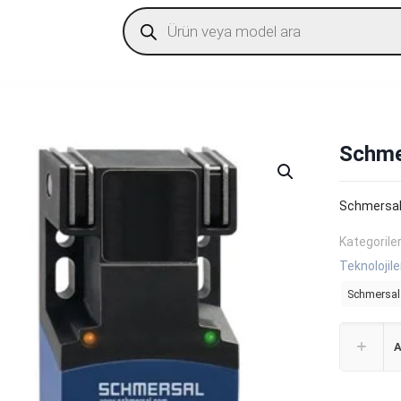
Products
search
Schme
Schmersal
Kategorile
Teknolojile
Schmersal 
A