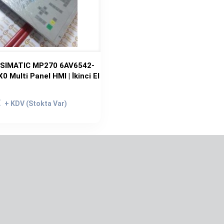
 SIMATIC MP270 6AV6542-
 Multi Panel HMI | İkinci El
rijinal
iyat:
Şu
€
.699,00€.
andaki
fiyat:
1.599,00€.