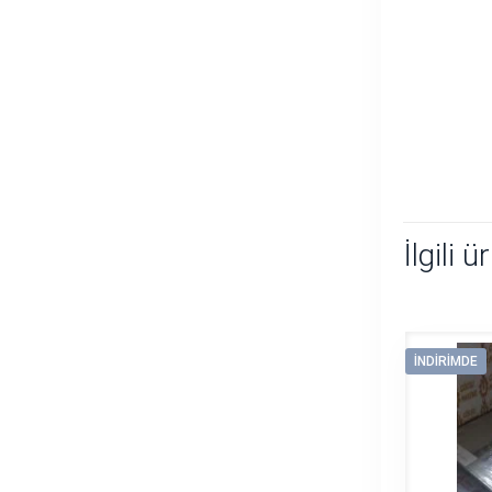
İlgili ü
İNDIRIMDE