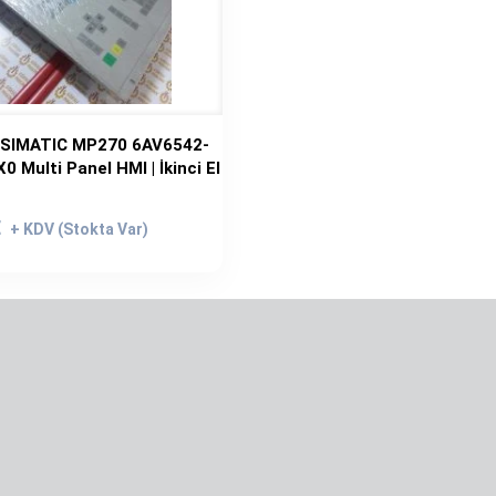
 SIMATIC MP270 6AV6542-
 Multi Panel HMI | İkinci El
rijinal
iyat:
Şu
€
.699,00€.
andaki
fiyat:
1.599,00€.