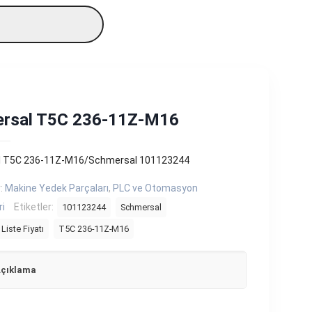
rsal T5C 236-11Z-M16
 T5C 236-11Z-M16/Schmersal 101123244
r:
Makine Yedek Parçaları
,
PLC ve Otomasyon
ri
Etiketler:
101123244
Schmersal
Liste Fiyatı
T5C 236-11Z-M16
çıklama