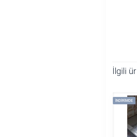
İlgili ü
İNDIRIMDE