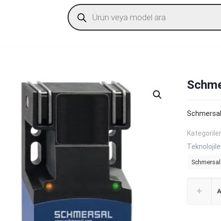
Products
search
Schme
Schmersal
Kategorile
Teknolojile
Schmersal 
A