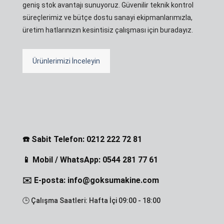
geniş stok avantajı sunuyoruz. Güvenilir teknik kontrol
süreçlerimiz ve bütçe dostu sanayi ekipmanlarımızla,
üretim hatlarınızın kesintisiz çalışması için buradayız.
Ürünlerimizi İnceleyin
☎️ Sabit Telefon: 0212 222 72 81
📱 Mobil / WhatsApp: 0544 281 77 61
✉️ E-posta: info@goksumakine.com
🕒 Çalışma Saatleri: Hafta İçi 09:00 - 18:00