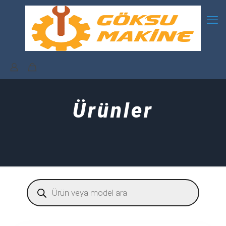
Ürünler
Products
search