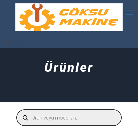
Ürünler
Products
search