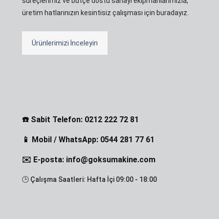
süreçlerimiz ve bütçe dostu sanayi ekipmanlarımızla,
üretim hatlarınızın kesintisiz çalışması için buradayız.
Ürünlerimizi İnceleyin
☎️ Sabit Telefon: 0212 222 72 81
📱 Mobil / WhatsApp: 0544 281 77 61
✉️ E-posta: info@goksumakine.com
🕒 Çalışma Saatleri: Hafta İçi 09:00 - 18:00