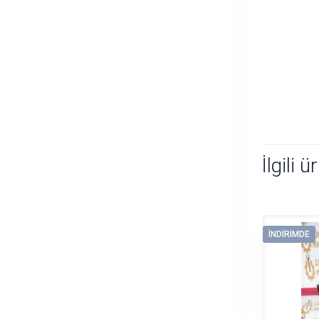
İlgili ü
İNDIRIMDE