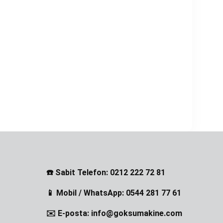
☎️ Sabit Telefon: 0212 222 72 81
📱 Mobil / WhatsApp: 0544 281 77 61
✉️ E-posta: info@goksumakine.com