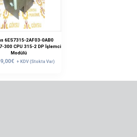
s 6ES7315-2AF03-0AB0
7-300 CPU 315-2 DP İşlemci
Modülü
ijinal
Şu
9,00
€
yat:
andaki
9,00€.
fiyat:
549,00€.