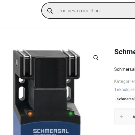
Products
search
Schme
Schmersal
Kategorile
Teknolojile
Schmersal 
A