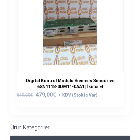
Digital Kontrol Modülü Siemens Simodrive
6SN1118-0DM11-0AA1 | İkinci El
Orijinal
Şu
479,00
€
519,00
€
fiyat:
andaki
519,00€.
fiyat:
479,00€.
Ürün Kategorileri