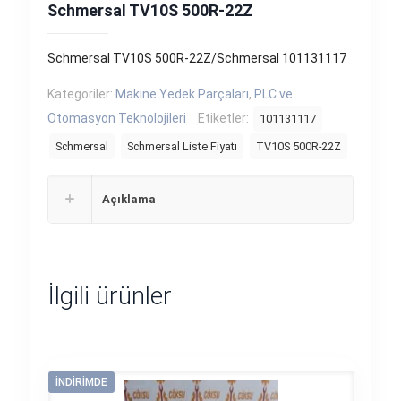
Schmersal TV10S 500R-22Z
Schmersal TV10S 500R-22Z/Schmersal 101131117
Kategoriler:
Makine Yedek Parçaları
,
PLC ve
Otomasyon Teknolojileri
Etiketler:
101131117
Schmersal
Schmersal Liste Fiyatı
TV10S 500R-22Z
Açıklama
İlgili ürünler
İNDIRIMDE