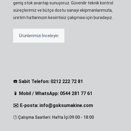
geniş stok avantajı sunuyoruz. Güvenilir teknik kontrol
süreçlerimiz ve bütçe dostu sanayi ekipmanlarımızla,
üretim hatlarınızın kesintisiz çalışması için buradayız.
Ürünlerimizi İnceleyin
☎️ Sabit Telefon: 0212 222 72 81
📱 Mobil / WhatsApp: 0544 281 77 61
✉️ E-posta: info@goksumakine.com
🕒 Çalışma Saatleri: Hafta İçi 09:00 - 18:00