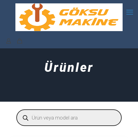
Ürünler
Products
search