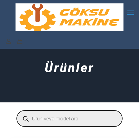
Ürünler
Products
search