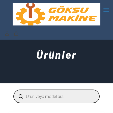
Ürünler
Products
search