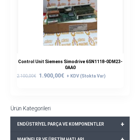
Control Unit Siemens Simodrive 6SN1118-0DM23-
0AA0
Orijinal
Şu
1.900,00
€
2.100,00
€
fiyat:
andaki
2.100,00€.
fiyat:
1.900,00€.
Ürün Kategorileri
+
ENDÜSTRİYEL PARÇA VE KOMPONENTLER
+
MAKİNELER VE ÜRETİM HATLARI