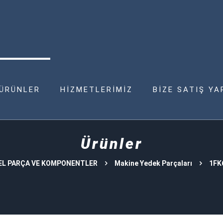
ÜRÜNLER
HİZMETLERİMİZ
BİZE SATIŞ YA
Ürünler
EL PARÇA VE KOMPONENTLER
Makine Yedek Parçaları
1FK