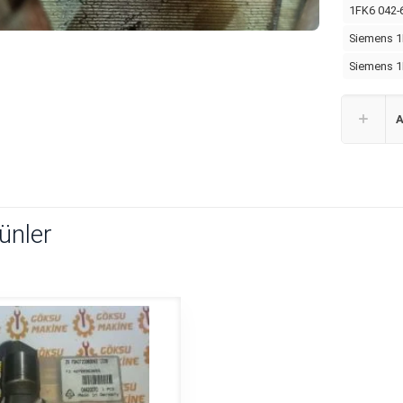
1FK6 042-
Siemens 1
Siemens 1
A
rünler