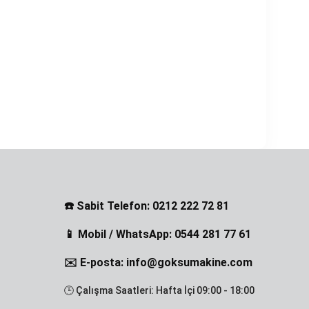
☎️ Sabit Telefon: 0212 222 72 81
📱 Mobil / WhatsApp: 0544 281 77 61
✉️ E-posta: info@goksumakine.com
🕒 Çalışma Saatleri: Hafta İçi 09:00 - 18:00