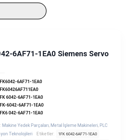
42-6AF71-1EA0 Siemens Servo
1FK6042-6AF71-1EA0
1FK60426AF711EA0
FK 6042-6AF71-1EA0
FK-6042-6AF71-1EA0
FK6 042-6AF71-1EA0
r:
Makine Yedek Parçaları
,
Metal İşleme Makineleri
,
PLC
on Teknolojileri
Etiketler:
1FK 6042-6AF71-1EA0