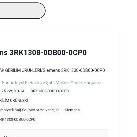
ns 3RK1308-0DB00-0CP0
AK GERİLİM ÜRÜNLERİ/Siemens 3RK1308-0DB00-0CP0
r:
Endüstriyel Elektrik ve Şalt
,
Makine Yedek Parçaları
25 kW; 0.3-1A
3RK1308-0DB00-0CP0
RİLİM ÜRÜNLERİ
niyetli Sağ-Sol Motor Yolverici; 0
Siemens
3RK1308-0DB00-0CP0