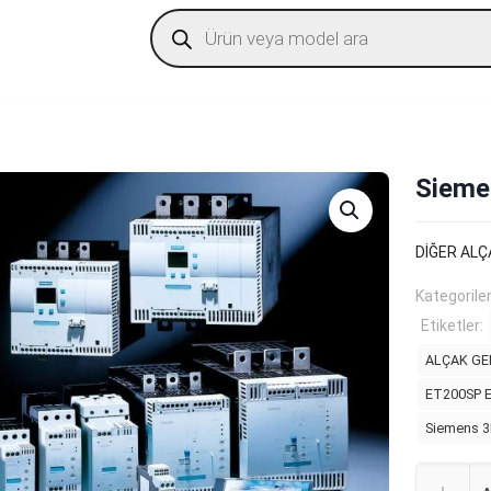
Products
search
Sieme
DİĞER ALÇ
Kategorile
Etiketler:
ALÇAK GE
ET200SP Em
Siemens 