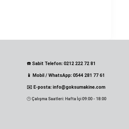
☎️ Sabit Telefon: 0212 222 72 81
📱 Mobil / WhatsApp: 0544 281 77 61
✉️ E-posta: info@goksumakine.com
🕒 Çalışma Saatleri: Hafta İçi 09:00 - 18:00