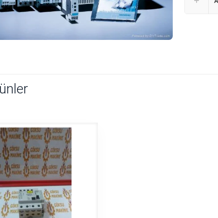
A
rünler