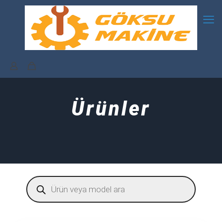
Ürünler
Products
search