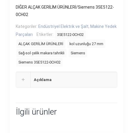
DİĞER ALÇAK GERİLİM ÜRÜNLERİ/Siemens 3SE5122-
0CH02
Kategoriler:
Endüstriyel Elektrik ve Şalt
,
Makine Yedek
Parçaları
Etiketler:
3SE5122-0CH02
ALÇAK GERİLİM ÜRÜNLERİ
kol uzunluğu 27 mm
Sağ-sol çelik makara tahrikli
Siemens
Siemens 3SE5122-0CH02
Açıklama
İlgili ürünler