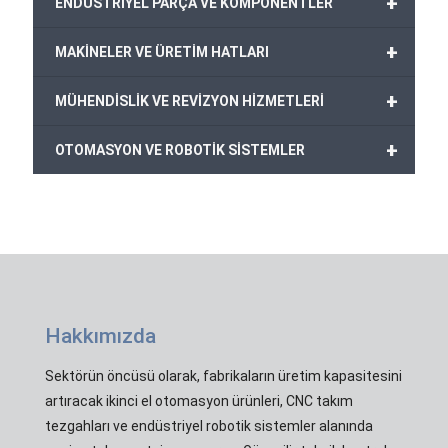
+
ENDÜSTRİYEL PARÇA VE KOMPONENTLER
+
MAKİNELER VE ÜRETİM HATLARI
+
MÜHENDİSLİK VE REVİZYON HİZMETLERİ
+
OTOMASYON VE ROBOTİK SİSTEMLER
Hakkımızda
Sektörün öncüsü olarak, fabrikaların üretim kapasitesini
artıracak ikinci el otomasyon ürünleri, CNC takım
tezgahları ve endüstriyel robotik sistemler alanında