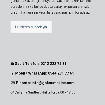
geniş stok avantajı sunuyoruz. Güvenilir teknik kontrol
süreçlerimiz ve bütçe dostu sanayi ekipmanlarımızla,
üretim hatlarınızın kesintisiz çalışması için buradayız.
Ürünlerimizi İnceleyin
☎️ Sabit Telefon: 0212 222 72 81
📱 Mobil / WhatsApp: 0544 281 77 61
✉️ E-posta: info@goksumakine.com
🕒 Çalışma Saatleri: Hafta İçi 09:00 - 18:00