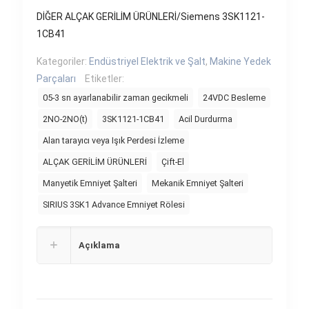
DİĞER ALÇAK GERİLİM ÜRÜNLERİ/Siemens 3SK1121-
1CB41
Kategoriler:
Endüstriyel Elektrik ve Şalt
,
Makine Yedek
Parçaları
Etiketler:
05-3 sn ayarlanabilir zaman gecikmeli
24VDC Besleme
2NO-2NO(t)
3SK1121-1CB41
Acil Durdurma
Alan tarayıcı veya Işık Perdesi İzleme
ALÇAK GERİLİM ÜRÜNLERİ
Çift-El
Manyetik Emniyet Şalteri
Mekanik Emniyet Şalteri
SIRIUS 3SK1 Advance Emniyet Rölesi
Açıklama