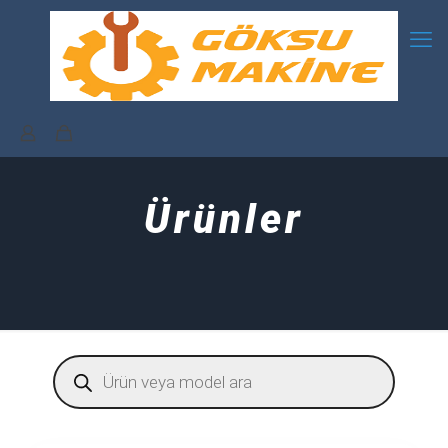
Ürünler
Products
search