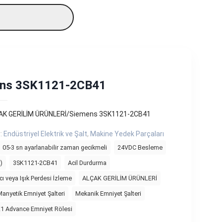
ns 3SK1121-2CB41
AK GERİLİM ÜRÜNLERİ/Siemens 3SK1121-2CB41
r:
Endüstriyel Elektrik ve Şalt
,
Makine Yedek Parçaları
05-3 sn ayarlanabilir zaman gecikmeli
24VDC Besleme
)
3SK1121-2CB41
Acil Durdurma
cı veya Işık Perdesi İzleme
ALÇAK GERİLİM ÜRÜNLERİ
anyetik Emniyet Şalteri
Mekanik Emniyet Şalteri
K1 Advance Emniyet Rölesi