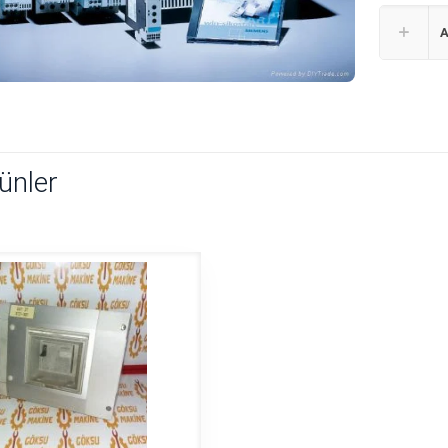
A
rünler