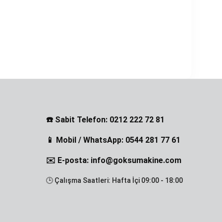
☎️ Sabit Telefon: 0212 222 72 81
📱 Mobil / WhatsApp: 0544 281 77 61
✉️ E-posta: info@goksumakine.com
🕒 Çalışma Saatleri: Hafta İçi 09:00 - 18:00