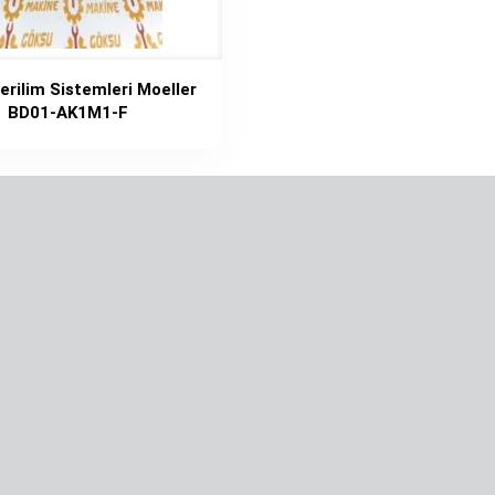
erilim Sistemleri Moeller
BD01-AK1M1-F