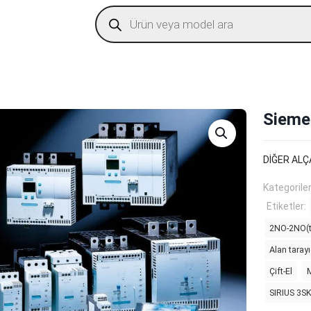
Products
search
Sieme
DİĞER ALÇ
Kategorile
Etiketler:
2NO-2NO(t
Alan tarayı
Çift-El
M
SIRIUS 3S