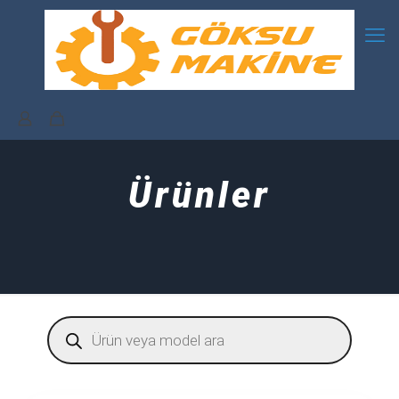
Ürünler
Products
search