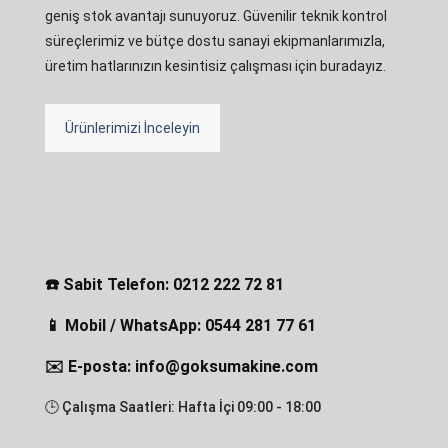
geniş stok avantajı sunuyoruz. Güvenilir teknik kontrol
süreçlerimiz ve bütçe dostu sanayi ekipmanlarımızla,
üretim hatlarınızın kesintisiz çalışması için buradayız.
Ürünlerimizi İnceleyin
☎️ Sabit Telefon: 0212 222 72 81
📱 Mobil / WhatsApp: 0544 281 77 61
✉️ E-posta: info@goksumakine.com
🕒 Çalışma Saatleri: Hafta İçi 09:00 - 18:00