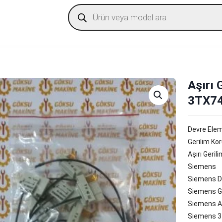
Products
search
Aşırı 
3TX7
Devre Ele
Gerilim Ko
Aşırı Geril
Siemens
Siemens D
Siemens G
Siemens Aş
Siemens 