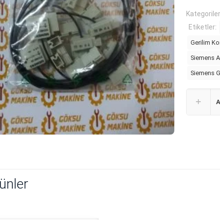
Kategorile
Etiketler:
Gerilim Ko
Siemens Aş
Siemens G
A
rünler