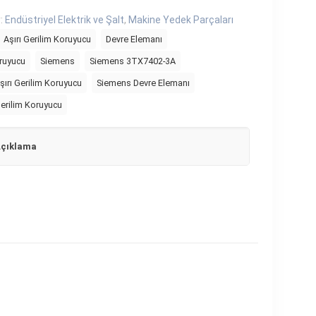
r:
Endüstriyel Elektrik ve Şalt
,
Makine Yedek Parçaları
Aşırı Gerilim Koruyucu
Devre Elemanı
ruyucu
Siemens
Siemens 3TX7402-3A
ırı Gerilim Koruyucu
Siemens Devre Elemanı
erilim Koruyucu
çıklama