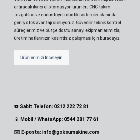
artıracak ikinci el otomasyon ürünleri, CNC takım
tezgahları ve endüstriyel robotik sistemler alanında
geniş stok avantajı sunuyoruz. Güvenilir teknik kontrol
süreçlerimiz ve bütçe dostu sanayi ekipmanlarımızla,
üretim hatlarınızın kesintisiz çalışması için buradayız.
Ürünlerimizi İnceleyin
☎️ Sabit Telefon: 0212 222 72 81
📱 Mobil / WhatsApp: 0544 281 77 61
✉️ E-posta: info@goksumakine.com