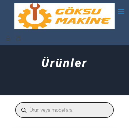
Ürünler
Products
search