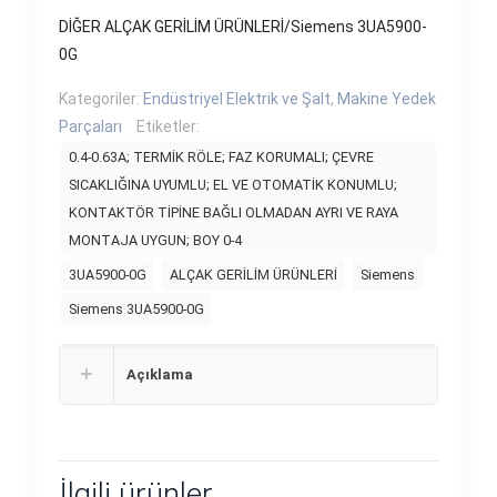
DİĞER ALÇAK GERİLİM ÜRÜNLERİ/Siemens 3UA5900-
0G
Kategoriler:
Endüstriyel Elektrik ve Şalt
,
Makine Yedek
Parçaları
Etiketler:
0.4-0.63A; TERMİK RÖLE; FAZ KORUMALI; ÇEVRE
SICAKLIĞINA UYUMLU; EL VE OTOMATİK KONUMLU;
KONTAKTÖR TİPİNE BAĞLI OLMADAN AYRI VE RAYA
MONTAJA UYGUN; BOY 0-4
3UA5900-0G
ALÇAK GERİLİM ÜRÜNLERİ
Siemens
Siemens 3UA5900-0G
Açıklama
İlgili ürünler