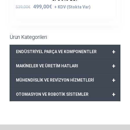
Orijinal
Şu
499,00
€
539,00
€
fiyat:
andaki
539,00€.
fiyat:
499,00€.
Ürün Kategorileri
+
ENDÜSTRİYEL PARÇA VE KOMPONENTLER
+
MAKİNELER VE ÜRETİM HATLARI
+
MÜHENDİSLİK VE REVİZYON HİZMETLERİ
+
OTOMASYON VE ROBOTİK SİSTEMLER