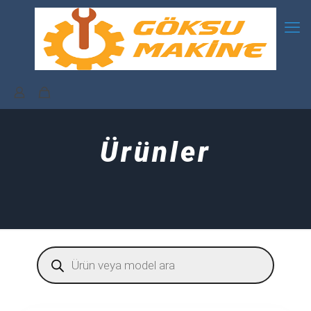
Ürünler
Products
search