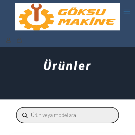
Ürünler
Products
search