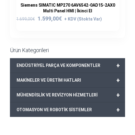
Siemens SIMATIC MP270 6AV6542-0AD15-2AX0
Multi Panel HMI | İkinci El
Orijinal
Şu
1.599,00
€
1.699,00
€
fiyat:
andaki
1.699,00€.
fiyat:
1.599,00€.
Ürün Kategorileri
+
ENDÜSTRİYEL PARÇA VE KOMPONENTLER
+
MAKİNELER VE ÜRETİM HATLARI
+
MÜHENDİSLİK VE REVİZYON HİZMETLERİ
+
OTOMASYON VE ROBOTİK SİSTEMLER