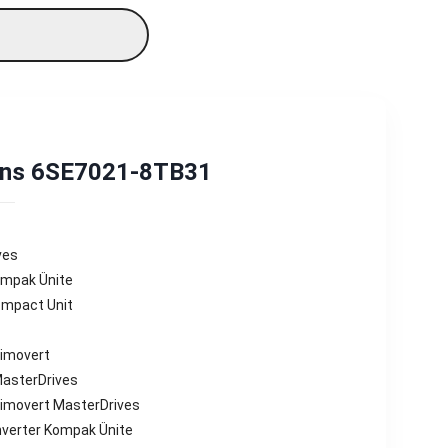
ns 6SE7021-8TB31
ves
ompak Ünite
ompact Unit
imovert
asterDrives
imovert MasterDrives
nverter Kompak Ünite