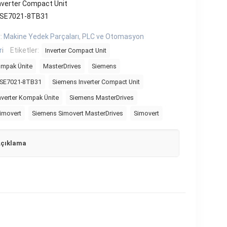
nverter Compact Unit
6SE7021-8TB31
r:
Makine Yedek Parçaları
,
PLC ve Otomasyon
ri
Etiketler:
Inverter Compact Unit
ompak Ünite
MasterDrives
Siemens
6SE7021-8TB31
Siemens Inverter Compact Unit
nverter Kompak Ünite
Siemens MasterDrives
imovert
Siemens Simovert MasterDrives
Simovert
çıklama