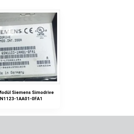
odül Siemens Simodrive
N1123-1AA01-0FA1