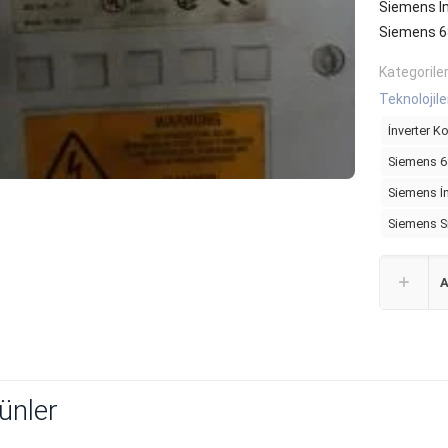
Siemens I
Siemens 
Kategorile
Teknolojile
İnverter K
Siemens 
Siemens İ
Siemens S
A
rünler