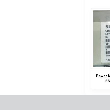
Power M
6S