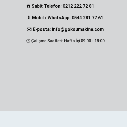
☎️ Sabit Telefon: 0212 222 72 81
📱 Mobil / WhatsApp: 0544 281 77 61
✉️ E-posta: info@goksumakine.com
🕒 Çalışma Saatleri: Hafta İçi 09:00 - 18:00