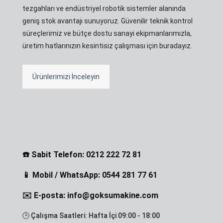
tezgahları ve endüstriyel robotik sistemler alanında
geniş stok avantajı sunuyoruz. Güvenilir teknik kontrol
süreçlerimiz ve bütçe dostu sanayi ekipmanlarımızla,
üretim hatlarınızın kesintisiz çalışması için buradayız.
Ürünlerimizi İnceleyin
☎️ Sabit Telefon: 0212 222 72 81
📱 Mobil / WhatsApp: 0544 281 77 61
✉️ E-posta: info@goksumakine.com
🕒 Çalışma Saatleri: Hafta İçi 09:00 - 18:00