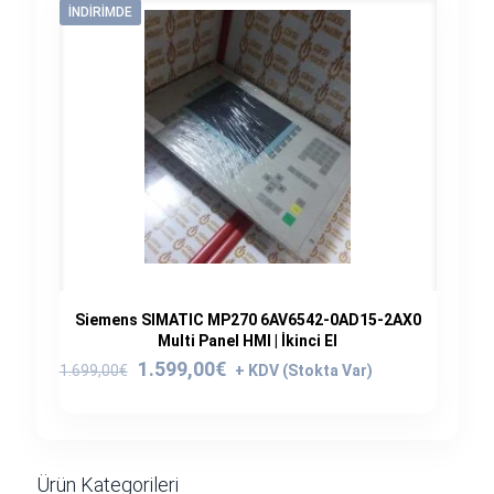
İNDIRIMDE
Siemens SIMATIC MP270 6AV6542-0AD15-2AX0
Multi Panel HMI | İkinci El
Orijinal
Şu
1.599,00
€
1.699,00
€
fiyat:
andaki
1.699,00€.
fiyat:
1.599,00€.
Ürün Kategorileri