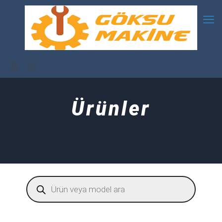
Ürünler
Products
search