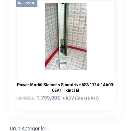
İNDIRIMDE
Power Modül Siemens Simodrive 6SN1124-1AA00-
0EA1 | İkinci El
Orijinal
Şu
1.799,00
€
1.849,00
€
fiyat:
andaki
1.849,00€.
fiyat:
1.799,00€.
Ürün Kategorileri