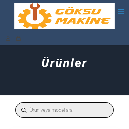
Ürünler
Products
search