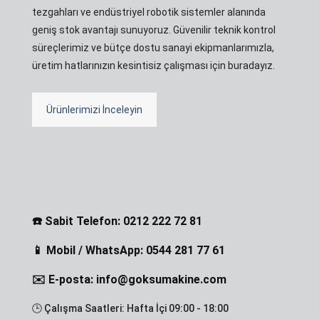
tezgahları ve endüstriyel robotik sistemler alanında
geniş stok avantajı sunuyoruz. Güvenilir teknik kontrol
süreçlerimiz ve bütçe dostu sanayi ekipmanlarımızla,
üretim hatlarınızın kesintisiz çalışması için buradayız.
Ürünlerimizi İnceleyin
☎️ Sabit Telefon: 0212 222 72 81
📱 Mobil / WhatsApp: 0544 281 77 61
✉️ E-posta: info@goksumakine.com
🕒 Çalışma Saatleri: Hafta İçi 09:00 - 18:00