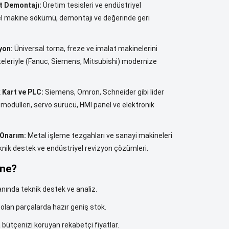
t Demontajı:
Üretim tesisleri ve endüstriyel
el makine sökümü, demontajı ve değerinde geri
yon:
Üniversal torna, freze ve imalat makinelerini
teleriyle (Fanuc, Siemens, Mitsubishi) modernize
 Kart ve PLC:
Siemens, Omron, Schneider gibi lider
C modülleri, servo sürücü, HMI panel ve elektronik
Onarım:
Metal işleme tezgahları ve sanayi makineleri
teknik destek ve endüstriyel revizyon çözümleri.
ne?
nında teknik destek ve analiz.
 olan parçalarda hazır geniş stok.
 bütçenizi koruyan rekabetçi fiyatlar.