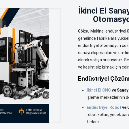
İkinci El Sana
Otomasyon
Göksu Makine, endüstriyel ü
genelinde fabrikalara yüksek
endüstriyel otomasyon çözüm
sanayi ekipmanları ve üretim
olarak satışa sunuyoruz. Sek
ve kesintisiz kılmak için çalı
Endüstriyel Çözüm
İkinci El CNC
ve Sanayi
işleme merkezlerinin değ
Endüstriyel Robot
ve 
robot kolları, yedek pa
tedariki.