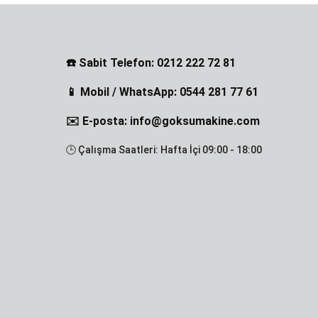
☎️ Sabit Telefon: 0212 222 72 81
📱 Mobil / WhatsApp: 0544 281 77 61
✉️ E-posta: info@goksumakine.com
🕒 Çalışma Saatleri: Hafta İçi 09:00 - 18:00