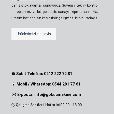
geniş stok avantajı sunuyoruz. Güvenilir teknik kontrol
süreçlerimiz ve bütçe dostu sanayi ekipmanlarımızla,
üretim hatlarınızın kesintisiz çalışması için buradayız.
Ürünlerimizi İnceleyin
☎️ Sabit Telefon: 0212 222 72 81
📱 Mobil / WhatsApp: 0544 281 77 61
✉️ E-posta: info@goksumakine.com
🕒 Çalışma Saatleri: Hafta İçi 09:00 - 18:00