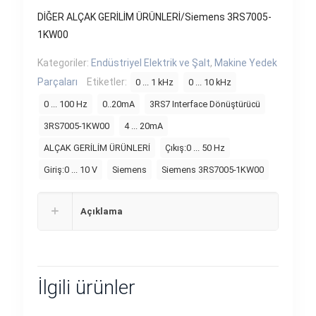
DİĞER ALÇAK GERİLİM ÜRÜNLERİ/Siemens 3RS7005-
1KW00
Kategoriler:
Endüstriyel Elektrik ve Şalt
,
Makine Yedek
Parçaları
Etiketler:
0 ... 1 kHz
0 ... 10 kHz
0 ... 100 Hz
0..20mA
3RS7 Interface Dönüştürücü
3RS7005-1KW00
4 ... 20mA
ALÇAK GERİLİM ÜRÜNLERİ
Çıkış:0 ... 50 Hz
Giriş:0 ... 10 V
Siemens
Siemens 3RS7005-1KW00
Açıklama
İlgili ürünler