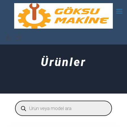
Ürünler
Products
search