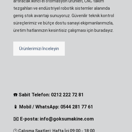
artıracak ikinci el otomasyon ürünleri, CNC takım
tezgahları ve endüstriyel robotik sistemler alanında
geniş stok avantajı sunuyoruz. Güvenilir teknik kontrol
süreçlerimiz ve bütçe dostu sanayi ekipmanlarımızla,
üretim hatlarınızın kesintisiz çalışması için buradayız.
Ürünlerimizi İnceleyin
☎️ Sabit Telefon: 0212 222 72 81
📱 Mobil / WhatsApp: 0544 281 77 61
✉️ E-posta: info@goksumakine.com
🕒 Çalışma Saatleri: Hafta İçi 09:00 - 18:00