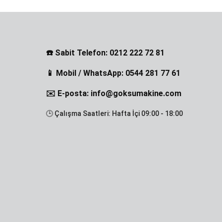
☎️ Sabit Telefon: 0212 222 72 81
📱 Mobil / WhatsApp: 0544 281 77 61
✉️ E-posta: info@goksumakine.com
🕒 Çalışma Saatleri: Hafta İçi 09:00 - 18:00