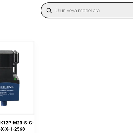
Products
search
-K12P-M23-S-G-
-X-X-1-2568