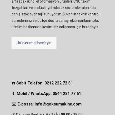
artıracak ikinci el otomasyon ürünleri, CNC takım
tezgahları ve endüstriyel robotik sistemler alanında
geniş stok avantajı sunuyoruz. Güvenilir teknik kontrol
süreçlerimiz ve bütçe dostu sanayi ekipmanlarımızla,
üretim hatlarınızın kesintisiz çalışması için buradayız.
Ürünlerimizi İnceleyin
☎️ Sabit Telefon: 0212 222 72 81
📱 Mobil / WhatsApp: 0544 281 77 61
✉️ E-posta: info@goksumakine.com
🕒 Çalışma Saatleri: Hafta İçi 09:00 - 18:00