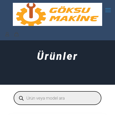
Ürünler
Products
search