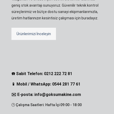
geniş stok avantajı sunuyoruz. Güvenilir teknik kontrol
süreçlerimiz ve bütçe dostu sanayi ekipmanlarımızla,
üretim hatlarınızın kesintisiz çalışması için buradayız.
Ürünlerimizi İnceleyin
☎️ Sabit Telefon: 0212 222 72 81
📱 Mobil / WhatsApp: 0544 281 77 61
✉️ E-posta: info@goksumakine.com
🕒 Çalışma Saatleri: Hafta İçi 09:00 - 18:00