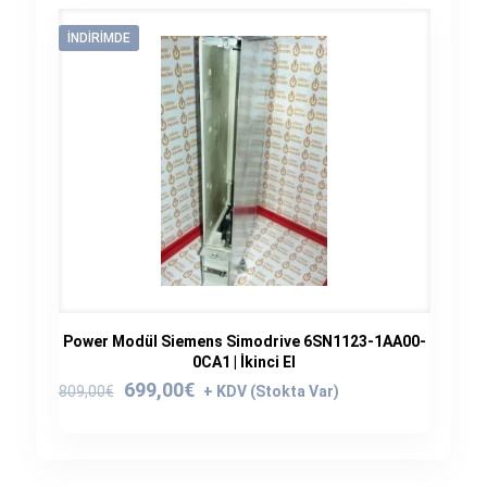
İNDIRIMDE
Power Modül Siemens Simodrive 6SN1123-1AA00-
0CA1 | İkinci El
Orijinal
Şu
699,00
€
809,00
€
fiyat:
andaki
809,00€.
fiyat:
699,00€.