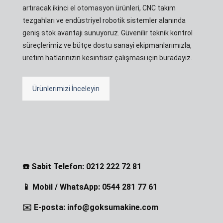
artıracak ikinci el otomasyon ürünleri, CNC takım
tezgahları ve endüstriyel robotik sistemler alanında
geniş stok avantajı sunuyoruz. Güvenilir teknik kontrol
süreçlerimiz ve bütçe dostu sanayi ekipmanlarımızla,
üretim hatlarınızın kesintisiz çalışması için buradayız.
Ürünlerimizi İnceleyin
☎️ Sabit Telefon: 0212 222 72 81
📱 Mobil / WhatsApp: 0544 281 77 61
✉️ E-posta: info@goksumakine.com