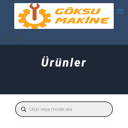
Ürünler
Products
search