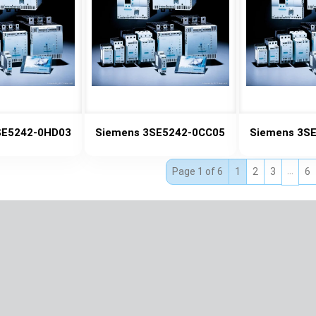
SE5242-0HD03
Siemens 3SE5242-0CC05
Siemens 3S
…
Page 1 of 6
1
2
3
6