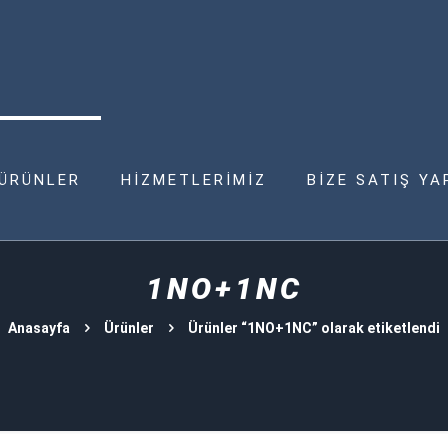
ÜRÜNLER
HİZMETLERİMİZ
BİZE SATIŞ YA
1NO+1NC
Anasayfa
Ürünler
Ürünler “1NO+1NC” olarak etiketlendi