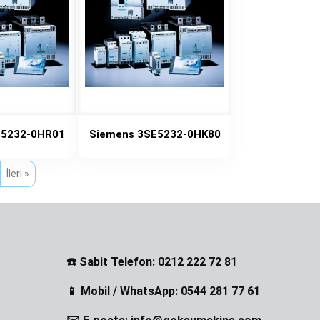
E5232-0HR01
Siemens 3SE5232-0HK80
İleri »
☎️ Sabit Telefon: 0212 222 72 81
📱 Mobil / WhatsApp: 0544 281 77 61