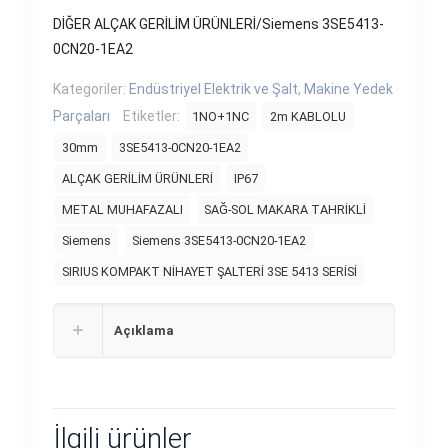
DİĞER ALÇAK GERİLİM ÜRÜNLERİ/Siemens 3SE5413-
0CN20-1EA2
Kategoriler:
Endüstriyel Elektrik ve Şalt
,
Makine Yedek
Parçaları
Etiketler:
1NO+1NC
2m KABLOLU
30mm
3SE5413-0CN20-1EA2
ALÇAK GERİLİM ÜRÜNLERİ
IP67
METAL MUHAFAZALI
SAĞ-SOL MAKARA TAHRİKLİ
Siemens
Siemens 3SE5413-0CN20-1EA2
SIRIUS KOMPAKT NİHAYET ŞALTERİ 3SE 5413 SERİSİ
Açıklama
İlgili ürünler