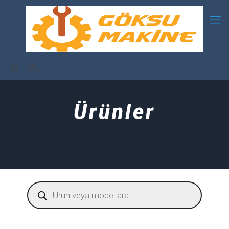
Ürünler
Products
search