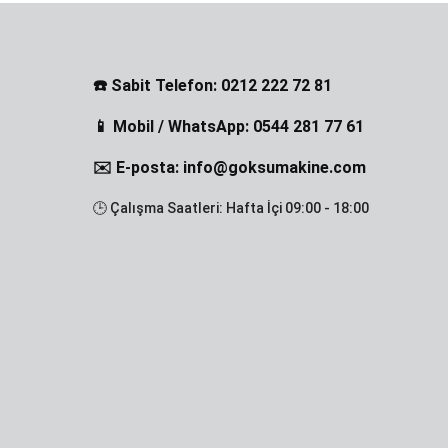
☎️ Sabit Telefon: 0212 222 72 81
📱 Mobil / WhatsApp: 0544 281 77 61
✉️ E-posta: info@goksumakine.com
🕒 Çalışma Saatleri: Hafta İçi 09:00 - 18:00