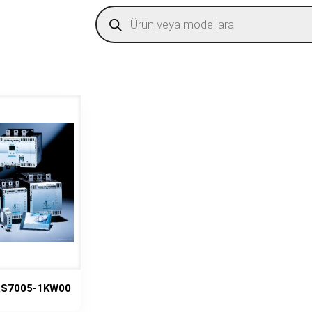
Products
search
RS7005-1KW00