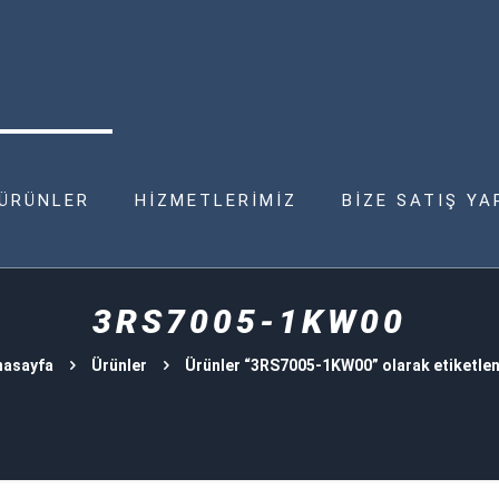
ÜRÜNLER
HİZMETLERİMİZ
BİZE SATIŞ YA
3RS7005-1KW00
nasayfa
Ürünler
Ürünler “3RS7005-1KW00” olarak etiketlen