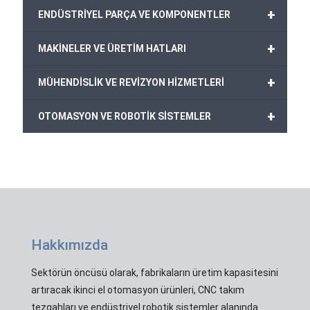
+
ENDÜSTRİYEL PARÇA VE KOMPONENTLER
+
MAKİNELER VE ÜRETİM HATLARI
+
MÜHENDİSLİK VE REVİZYON HİZMETLERİ
+
OTOMASYON VE ROBOTİK SİSTEMLER
Hakkımızda
Sektörün öncüsü olarak, fabrikaların üretim kapasitesini
artıracak ikinci el otomasyon ürünleri, CNC takım
tezgahları ve endüstriyel robotik sistemler alanında