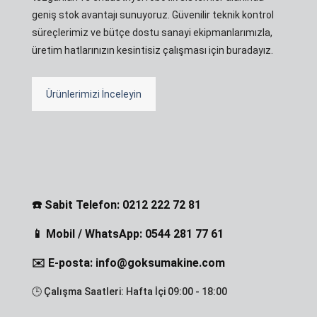
geniş stok avantajı sunuyoruz. Güvenilir teknik kontrol
süreçlerimiz ve bütçe dostu sanayi ekipmanlarımızla,
üretim hatlarınızın kesintisiz çalışması için buradayız.
Ürünlerimizi İnceleyin
☎️ Sabit Telefon: 0212 222 72 81
📱 Mobil / WhatsApp: 0544 281 77 61
✉️ E-posta: info@goksumakine.com
🕒 Çalışma Saatleri: Hafta İçi 09:00 - 18:00