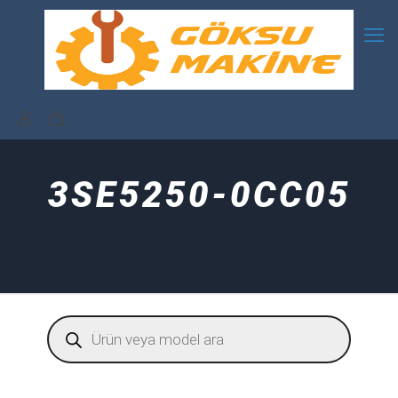
3SE5250-0CC05
Products
search