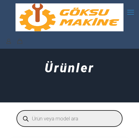
Ürünler
Products
search