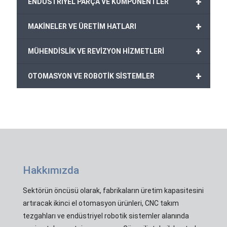
+
ENDÜSTRİYEL PARÇA VE KOMPONENTLER
+
MAKİNELER VE ÜRETİM HATLARI
+
MÜHENDİSLİK VE REVİZYON HİZMETLERİ
+
OTOMASYON VE ROBOTİK SİSTEMLER
Hakkımızda
Sektörün öncüsü olarak, fabrikaların üretim kapasitesini
artıracak ikinci el otomasyon ürünleri, CNC takım
tezgahları ve endüstriyel robotik sistemler alanında