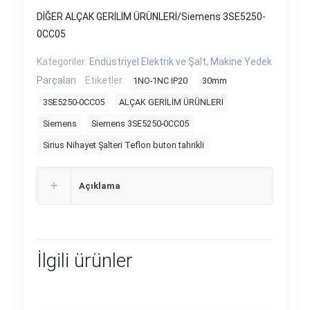
DİĞER ALÇAK GERİLİM ÜRÜNLERİ/Siemens 3SE5250-
0CC05
Kategoriler:
Endüstriyel Elektrik ve Şalt
,
Makine Yedek
Parçaları
Etiketler:
1NO-1NC IP20
30mm
3SE5250-0CC05
ALÇAK GERİLİM ÜRÜNLERİ
Siemens
Siemens 3SE5250-0CC05
Sirius Nihayet Şalteri Teflon buton tahrikli
Açıklama
İlgili ürünler