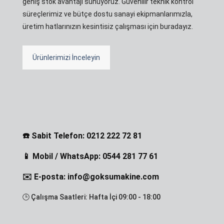
geniş stok avantajı sunuyoruz. Güvenilir teknik kontrol
süreçlerimiz ve bütçe dostu sanayi ekipmanlarımızla,
üretim hatlarınızın kesintisiz çalışması için buradayız.
Ürünlerimizi İnceleyin
☎️ Sabit Telefon: 0212 222 72 81
📱 Mobil / WhatsApp: 0544 281 77 61
✉️ E-posta: info@goksumakine.com
🕒 Çalışma Saatleri: Hafta İçi 09:00 - 18:00