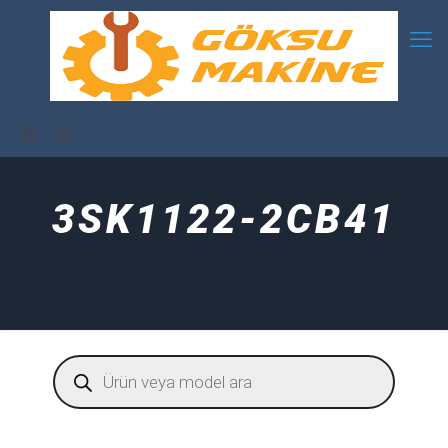
3SK1122-2CB41
Products
search