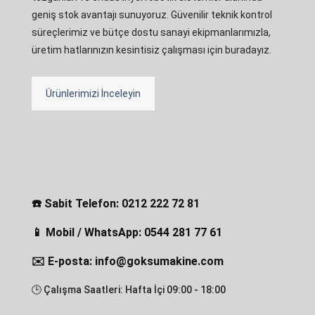
geniş stok avantajı sunuyoruz. Güvenilir teknik kontrol
süreçlerimiz ve bütçe dostu sanayi ekipmanlarımızla,
üretim hatlarınızın kesintisiz çalışması için buradayız.
Ürünlerimizi İnceleyin
☎️ Sabit Telefon: 0212 222 72 81
📱 Mobil / WhatsApp: 0544 281 77 61
✉️ E-posta: info@goksumakine.com
🕒 Çalışma Saatleri: Hafta İçi 09:00 - 18:00