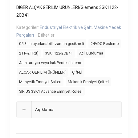
DİĞER ALÇAK GERİLİM ÜRÜNLERİ/Siemens 3SK1122-
2CB41
Kategoriler:
Endüstriyel Elektrik ve Şalt
,
Makine Yedek
Parçaları
Etiketler:
05-3 sn ayarlanabilir zaman gecikmeli
24VDC Besleme
2TR-2TR(t)
3SK1122-2CB41
Acil Durdurma
Alan tarayıcı veya Işık Perdesi İzleme
ALÇAK GERİLİM ÜRÜNLERİ
Çift-El
Manyetik Emniyet Şalteri
Mekanik Emniyet Şalteri
SIRIUS 3SK1 Advance Emniyet Rölesi
Açıklama