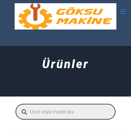
Ürünler
Products
search