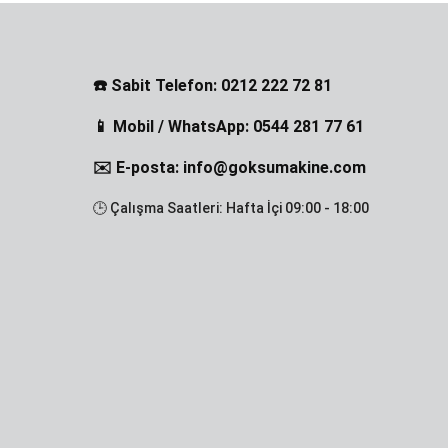
☎️ Sabit Telefon: 0212 222 72 81
📱 Mobil / WhatsApp: 0544 281 77 61
✉️ E-posta: info@goksumakine.com
🕒 Çalışma Saatleri: Hafta İçi 09:00 - 18:00