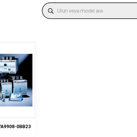
Products
search
VA9908-0BB23