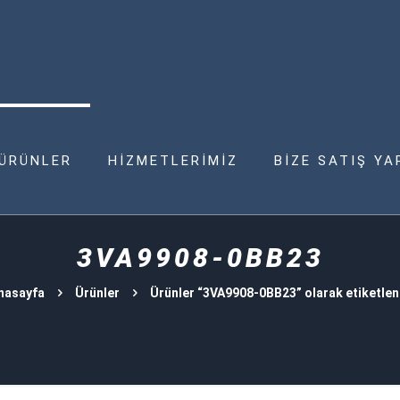
ÜRÜNLER
HİZMETLERİMİZ
BİZE SATIŞ YA
3VA9908-0BB23
nasayfa
Ürünler
Ürünler “3VA9908-0BB23” olarak etiketlen