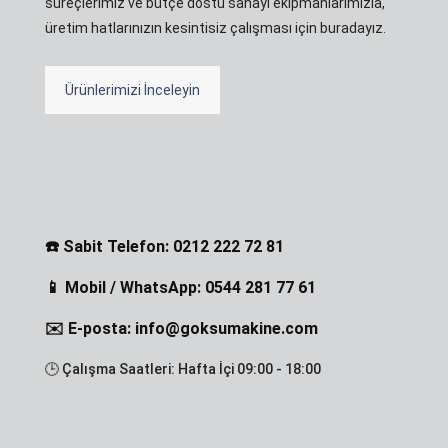
süreçlerimiz ve bütçe dostu sanayi ekipmanlarımızla,
üretim hatlarınızın kesintisiz çalışması için buradayız.
Ürünlerimizi İnceleyin
☎️ Sabit Telefon: 0212 222 72 81
📱 Mobil / WhatsApp: 0544 281 77 61
✉️ E-posta: info@goksumakine.com
🕒 Çalışma Saatleri: Hafta İçi 09:00 - 18:00