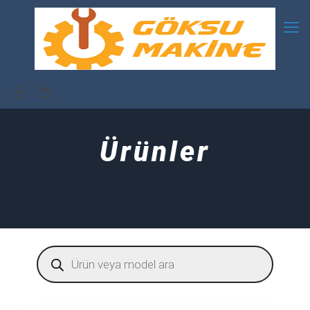
Ürünler
Products
search