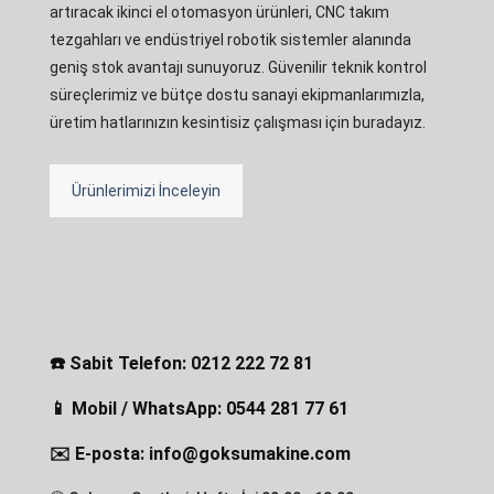
artıracak ikinci el otomasyon ürünleri, CNC takım
tezgahları ve endüstriyel robotik sistemler alanında
geniş stok avantajı sunuyoruz. Güvenilir teknik kontrol
süreçlerimiz ve bütçe dostu sanayi ekipmanlarımızla,
üretim hatlarınızın kesintisiz çalışması için buradayız.
Ürünlerimizi İnceleyin
☎️ Sabit Telefon: 0212 222 72 81
📱 Mobil / WhatsApp: 0544 281 77 61
✉️ E-posta: info@goksumakine.com