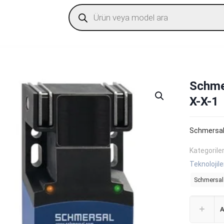
Products
search
Schme
X-X-1
Schmersal
Kategorile
Teknolojile
Schmersal
A