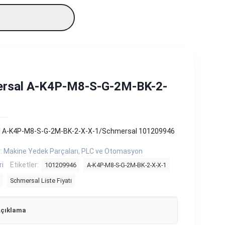
rsal A-K4P-M8-S-G-2M-BK-2-
 A-K4P-M8-S-G-2M-BK-2-X-X-1/Schmersal 101209946
r:
Makine Yedek Parçaları
,
PLC ve Otomasyon
ri
Etiketler:
101209946
A-K4P-M8-S-G-2M-BK-2-X-X-1
Schmersal Liste Fiyatı
çıklama