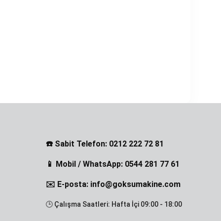
☎️ Sabit Telefon: 0212 222 72 81
📱 Mobil / WhatsApp: 0544 281 77 61
✉️ E-posta: info@goksumakine.com
🕒 Çalışma Saatleri: Hafta İçi 09:00 - 18:00