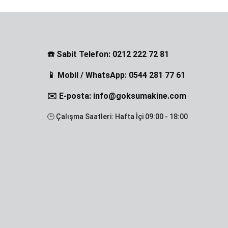
☎️ Sabit Telefon: 0212 222 72 81
📱 Mobil / WhatsApp: 0544 281 77 61
✉️ E-posta: info@goksumakine.com
🕒 Çalışma Saatleri: Hafta İçi 09:00 - 18:00