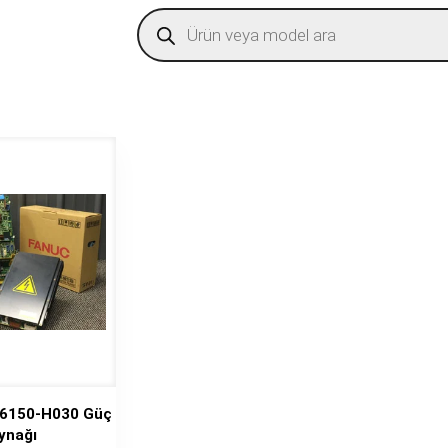
Products
search
6150-H030 Güç
ynağı