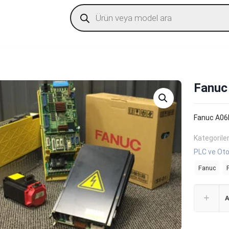
Products
search
Fanuc
Fanuc A06
Kategorile
PLC ve Oto
Fanuc
A