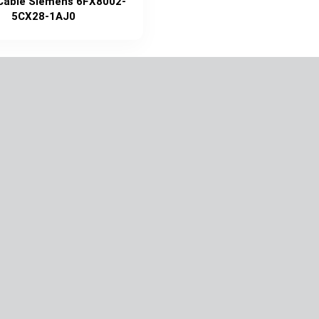
Cable Siemens 6FX8002-
5CX28-1AJ0