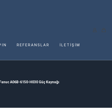
PIN
REFERANSLAR
İLETİŞİM
Fanuc A06B-6150-H030 Güç Kaynağı