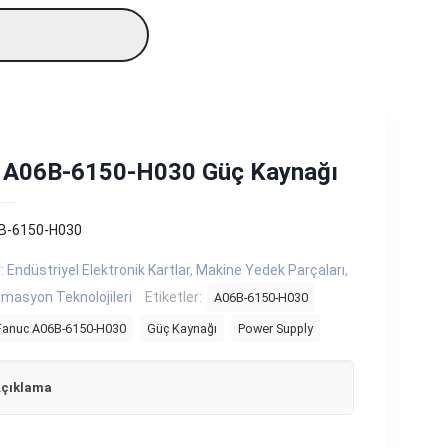
 A06B-6150-H030 Güç Kaynağı
B-6150-H030
r:
Endüstriyel Elektronik Kartlar
,
Makine Yedek Parçaları
,
masyon Teknolojileri
Etiketler:
A06B-6150-H030
Fanuc A06B-6150-H030
Güç Kaynağı
Power Supply
çıklama