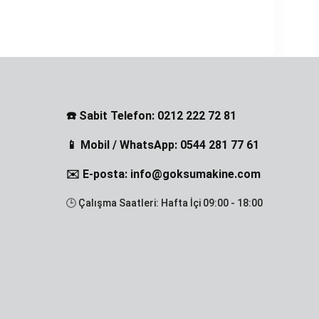
☎️ Sabit Telefon: 0212 222 72 81
📱 Mobil / WhatsApp: 0544 281 77 61
✉️ E-posta: info@goksumakine.com
🕒 Çalışma Saatleri: Hafta İçi 09:00 - 18:00