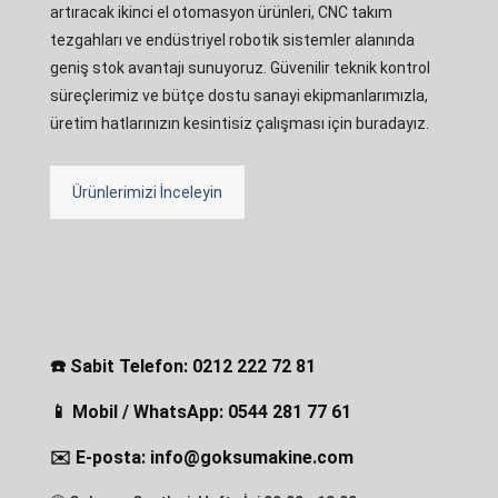
artıracak ikinci el otomasyon ürünleri, CNC takım
tezgahları ve endüstriyel robotik sistemler alanında
geniş stok avantajı sunuyoruz. Güvenilir teknik kontrol
süreçlerimiz ve bütçe dostu sanayi ekipmanlarımızla,
üretim hatlarınızın kesintisiz çalışması için buradayız.
Ürünlerimizi İnceleyin
☎️ Sabit Telefon: 0212 222 72 81
📱 Mobil / WhatsApp: 0544 281 77 61
✉️ E-posta: info@goksumakine.com