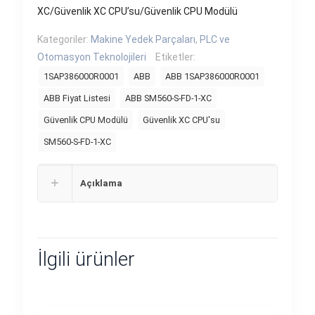
XC/Güvenlik XC CPU’su/Güvenlik CPU Modülü
Kategoriler:
Makine Yedek Parçaları
,
PLC ve
Otomasyon Teknolojileri
Etiketler:
1SAP386000R0001
ABB
ABB 1SAP386000R0001
ABB Fiyat Listesi
ABB SM560-S-FD-1-XC
Güvenlik CPU Modülü
Güvenlik XC CPU'su
SM560-S-FD-1-XC
Açıklama
İlgili ürünler