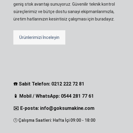
geniş stok avantajı sunuyoruz. Güvenilir teknik kontrol
süreçlerimiz ve bütçe dostu sanayi ekipmanlarımızla,
üretim hatlarınızın kesintisiz çalışması için buradayız.
Ürünlerimizi İnceleyin
☎️ Sabit Telefon: 0212 222 72 81
📱 Mobil / WhatsApp: 0544 281 77 61
✉️ E-posta: info@goksumakine.com
🕒 Çalışma Saatleri: Hafta İçi 09:00 - 18:00