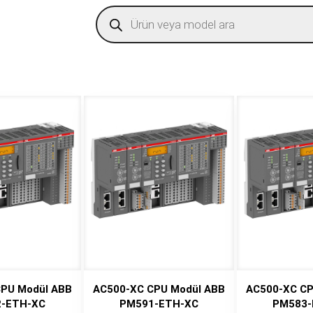
Products
search
PU Modül ABB
AC500-XC CPU Modül ABB
AC500-XC CP
-ETH-XC
PM591-ETH-XC
PM583-