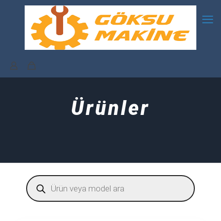
Ürünler
Products
search