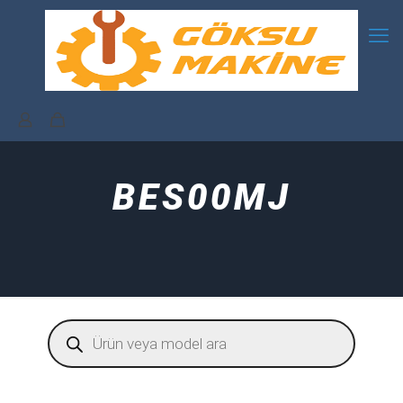
BES00MJ
Products
search