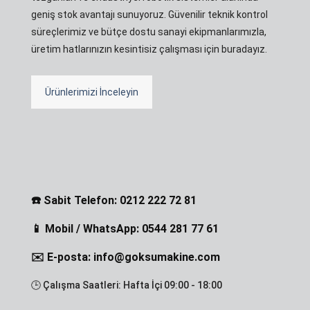
geniş stok avantajı sunuyoruz. Güvenilir teknik kontrol
süreçlerimiz ve bütçe dostu sanayi ekipmanlarımızla,
üretim hatlarınızın kesintisiz çalışması için buradayız.
Ürünlerimizi İnceleyin
☎️ Sabit Telefon: 0212 222 72 81
📱 Mobil / WhatsApp: 0544 281 77 61
✉️ E-posta: info@goksumakine.com
🕒 Çalışma Saatleri: Hafta İçi 09:00 - 18:00