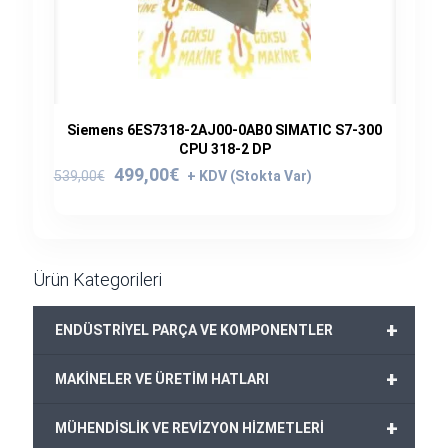
Siemens 6ES7318-2AJ00-0AB0 SIMATIC S7-300
CPU 318-2 DP
Orijinal
Şu
499,00
€
539,00
€
fiyat:
andaki
539,00€.
fiyat:
499,00€.
Ürün Kategorileri
+
ENDÜSTRİYEL PARÇA VE KOMPONENTLER
+
MAKİNELER VE ÜRETİM HATLARI
+
MÜHENDİSLİK VE REVİZYON HİZMETLERİ