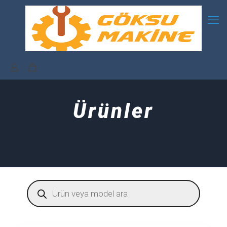
Ürünler
Products
search