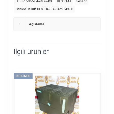
BES 516-356-E4-Y-S 49-00
BES00MJ
Sensör
Sensör Balluff BES 516-356-E4-Y-S 49-00
Açıklama
İlgili ürünler
İNDIRIMDE