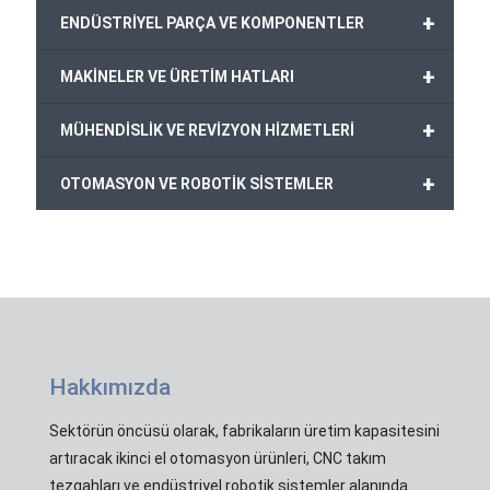
+
ENDÜSTRİYEL PARÇA VE KOMPONENTLER
+
MAKİNELER VE ÜRETİM HATLARI
+
MÜHENDİSLİK VE REVİZYON HİZMETLERİ
+
OTOMASYON VE ROBOTİK SİSTEMLER
Hakkımızda
Sektörün öncüsü olarak, fabrikaların üretim kapasitesini
artıracak ikinci el otomasyon ürünleri, CNC takım
tezgahları ve endüstriyel robotik sistemler alanında