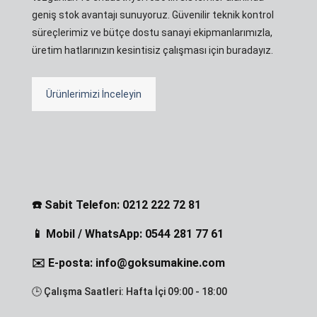
geniş stok avantajı sunuyoruz. Güvenilir teknik kontrol
süreçlerimiz ve bütçe dostu sanayi ekipmanlarımızla,
üretim hatlarınızın kesintisiz çalışması için buradayız.
Ürünlerimizi İnceleyin
☎️ Sabit Telefon: 0212 222 72 81
📱 Mobil / WhatsApp: 0544 281 77 61
✉️ E-posta: info@goksumakine.com
🕒 Çalışma Saatleri: Hafta İçi 09:00 - 18:00