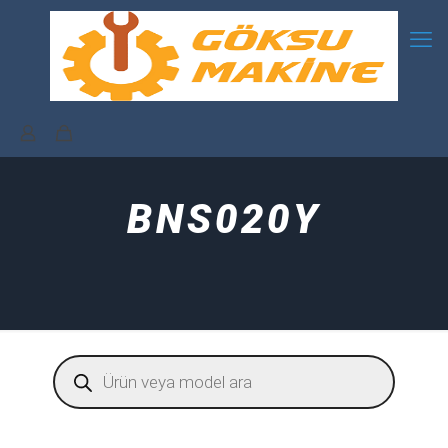
BNS020Y
Products
search