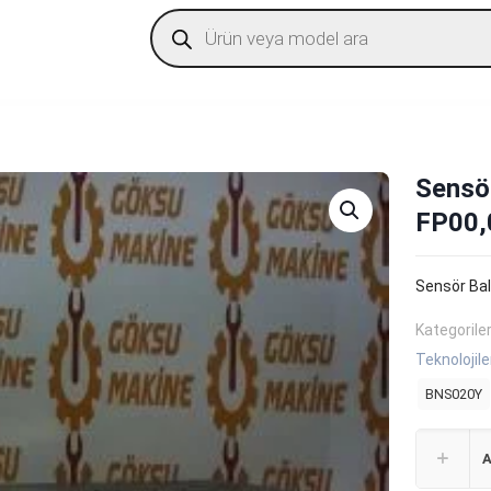
Products
search
Sensö
FP00,
Sensör Ba
Kategorile
Teknolojile
BNS020Y
A