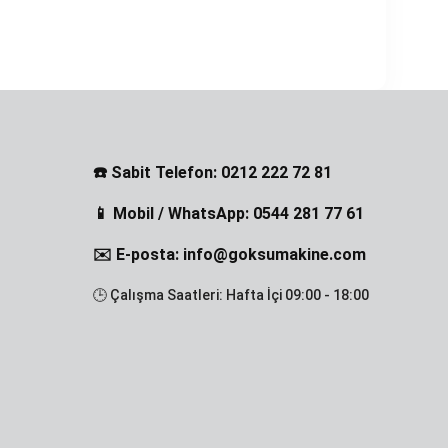
☎️ Sabit Telefon: 0212 222 72 81
📱 Mobil / WhatsApp: 0544 281 77 61
✉️ E-posta: info@goksumakine.com
🕒 Çalışma Saatleri: Hafta İçi 09:00 - 18:00