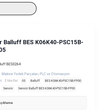
r Balluff BES K06K40-PSC15B-
05
lluff BES0264
r:
Makine Yedek Parçaları
,
PLC ve Otomasyon
ri
Etiketler:
05
Balluff
BES K06K40-PSC15B-FP00
Sensör
Sensör Balluff BES K06K40-PSC15B-FP00
çıklama