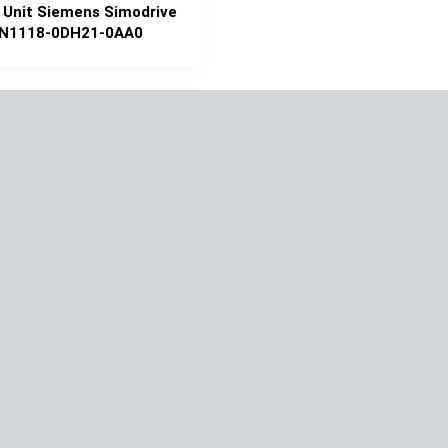
 Unit Siemens Simodrive
N1118-0DH21-0AA0