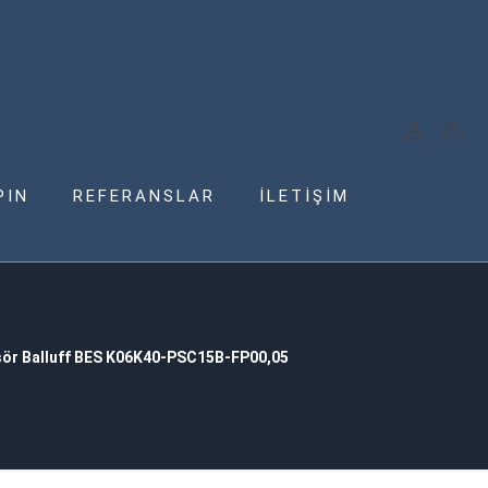
PIN
REFERANSLAR
İLETİŞİM
ör Balluff BES K06K40-PSC15B-FP00,05